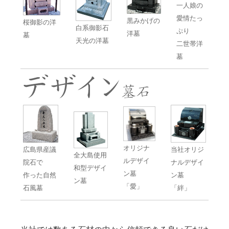
一人娘の
愛情たっ
黒みかげの
桜御影の洋
白系御影石
ぷり
洋墓
墓
天光の洋墓
二世帯洋
墓
オリジナ
広島県産議
当社オリジ
全大島使用
ルデザイ
院石で
ナルデザイ
和型デザイ
ン墓
作った自然
ン墓
ン墓
「愛」
石風墓
「絆」