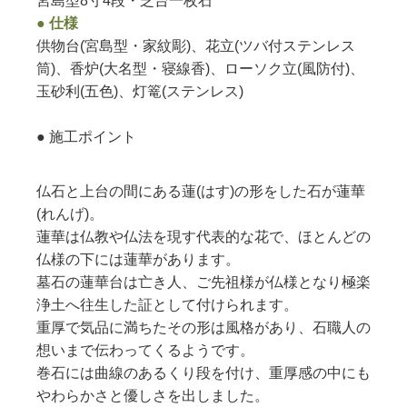
宮島型8寸4段・芝台一枚石
● 仕様
供物台(宮島型・家紋彫)、花立(ツバ付ステンレス
筒)、香炉(大名型・寝線香)、ローソク立(風防付)、
玉砂利(五色)、灯篭(ステンレス)
● 施工ポイント
仏石と上台の間にある蓮(はす)の形をした石が蓮華
(れんげ)。
蓮華は仏教や仏法を現す代表的な花で、ほとんどの
仏様の下には蓮華があります。
墓石の蓮華台は亡き人、ご先祖様が仏様となり極楽
浄土へ往生した証として付けられます。
重厚で気品に満ちたその形は風格があり、石職人の
想いまで伝わってくるようです。
巻石には曲線のあるくり段を付け、重厚感の中にも
やわらかさと優しさを出しました。