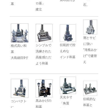
ロ墓」
墓
石。
建立
潮とサビ
に強い
伝統的で控
シンプルで
格式高い和
"滝根みか
えめな
洗練された
墓
げ"で建替
インド和墓
高級感ただ
大島細目9寸
え
よう和墓
天光９寸
伝統的な
黒みかげの
コンパクト
「角置
和墓と
和墓
に