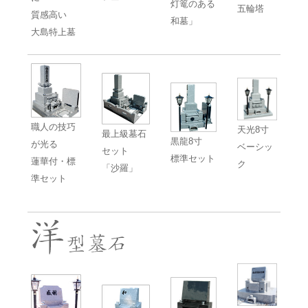
灯篭のある
五輪塔
質感高い
和墓」
大島特上墓
職人の技巧
天光8寸
最上級墓石
黒龍8寸
が光る
ベーシッ
セット
標準セット
蓮華付・標
ク
「沙羅」
準セット