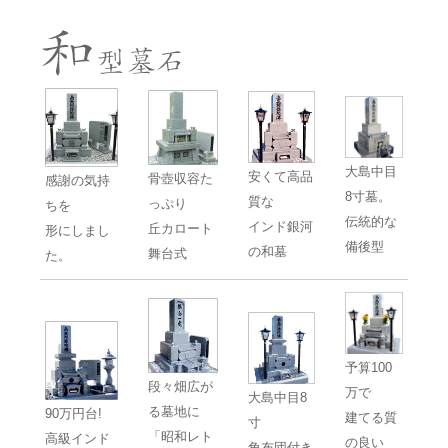
大島中目
安くて高品
骨壺収容た
感謝の気持
8寸墓。
質な
っぷり
ちを
伝統的な
インド銀河
丘カロート
形にしまし
備後型
の和墓
舞台式
た。
予算100
段々畑広が
万で
大島中目8
る墓地に
90万円台!
建てる質
寸
「昭和レト
高級インド
の良い
角布団付き