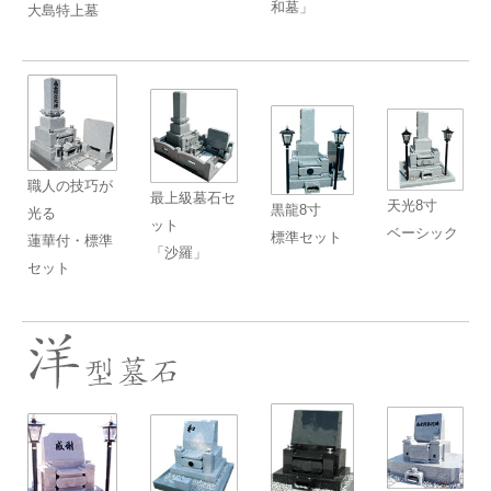
和墓」
大島特上墓
職人の技巧が
最上級墓石セ
天光8寸
黒龍8寸
光る
ット
ベーシック
標準セット
蓮華付・標準
「沙羅」
セット