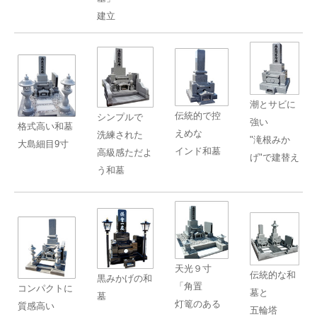
建立
潮とサビに
伝統的で控
シンプルで
強い
格式高い和墓
えめな
洗練された
"滝根みか
大島細目9寸
インド和墓
高級感ただよ
げ"で建替え
う和墓
天光９寸
伝統的な和
黒みかげの和
「角置
コンパクトに
墓と
墓
灯篭のある
質感高い
五輪塔