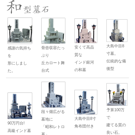
大島中目8
安くて高品
骨壺収容たっ
感謝の気持ち
寸墓。
質な
ぷり
を
伝統的な備
インド銀河
丘カロート舞
形にしまし
後型
の和墓
台式
た。
予算100万
段々畑広がる
で
大島中目8寸
墓地に
90万円台!
建てる質の
角布団付き
「昭和レトロ
高級インド墓
良い石。
墓」