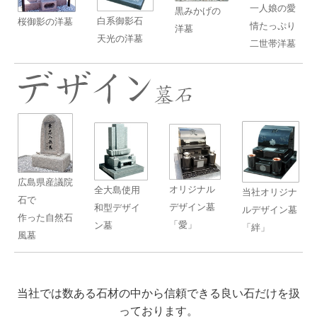
一人娘の愛
黒みかげの
白系御影石
桜御影の洋墓
情たっぷり
洋墓
天光の洋墓
二世帯洋墓
広島県産議院
オリジナル
全大島使用
当社オリジナ
石で
デザイン墓
和型デザイ
ルデザイン墓
作った自然石
「愛」
ン墓
「絆」
風墓
当社では数ある石材の中から信頼できる良い石だけを扱
っております。