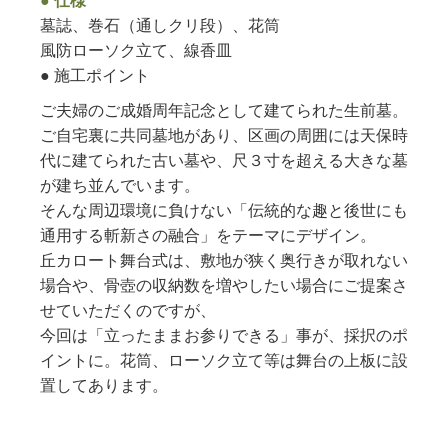
● 仕様
墓誌、巻石（通しクリ段）、花筒
風防ローソク立て、線香皿
● 施工ポイント
ご夫婦のご成婚周年記念として建てられた生前墓。
ご自宅裏に共同墓地があり、区画の周囲には天保時
代に建てられた古い墓や、尺３寸を超える大きな墓
が建ち並んでいます。
そんな周辺環境に負けない「伝統的な趣と後世にも
通用する斬新さの融合」をテーマにデザイン。
丘カロート舞台式は、敷地が狭く奥行きが取れない
場合や、骨壺の収納数を増やしたい場合にご提案さ
せていただくのですが、
今回は「立ったままお参りできる」事が、採択のポ
イントに。花筒、ローソク立て等は舞台の上板に設
置してあります。